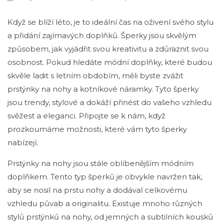
Když se blíží léto, je to ideální čas na oživení svého stylu
a přidání zajímavých doplňků. Šperky jsou skvělým
způsobem, jak vyjádřit svou kreativitu a zdůraznit svou
osobnost. Pokud hledáte módní doplňky, které budou
skvěle ladit s letním obdobím, měli byste zvážit
prstýnky na nohy a kotníkové náramky. Tyto šperky
jsou trendy, stylové a dokáží přinést do vašeho vzhledu
svěžest a eleganci. Připojte se k nám, když
prozkoumáme možnosti, které vám tyto šperky
nabízejí.
Prstýnky na nohy jsou stále oblíbenějším módním
doplňkem. Tento typ šperků je obvykle navržen tak,
aby se nosil na prstu nohy a dodával celkovému
vzhledu půvab a originalitu. Existuje mnoho různých
stylů prstýnků na nohy, od jemných a subtilních kousků