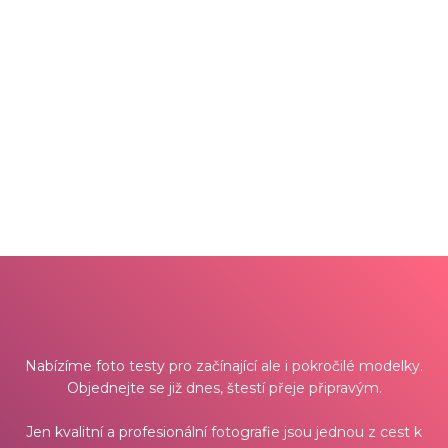
Nabízíme foto testy pro začínající ale i pokročilé modelky.
Objednejte se již dnes, štestí přeje připravým.
Jen kvalitní a profesionální fotografie jsou jednou z cest k