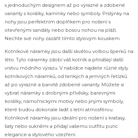
s jednoduchým designem až po výrazné a zdobené
varianty s korálky, kamínky nebo symboly. Prstýnky na
nohy jsou perfektním doplňkem pro nošení s
otevřenými sandály nebo bosou nohou na pláži.
Nechte své nohy zazářit tímto stylovým kouskem.
Kotníkové náramky jsou další skvělou volbou šperků na
léto. Tyto náramky zdobí váš kotník a přinášejí další
vrstvu módního výrazu. V nabídce najdete různé styly
kotníkových náramků, od tenkých a jemných řetízků
až po výrazné a barvitě zdobené varianty. Můžete si
vybrat náramky s drobnými přívěsky, barevnými
korálky, námořnickými motivy nebo jinými symboly,
které budou dokonale ladit s letní atmosférou.
Kotníkové náramky jsou ideální pro nošení s kraťasy,
šaty nebo sukněmi a přidají vašemu outfitu punc
elegance a stylového vzezření.