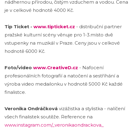
nádhernou přírodou, čistým vzduchem a vodou. Cena
je v celkové hodnotě 4000 Kč.
Tip Ticket -
www.tipticket.cz
- distribuční partner
pražské kulturní scény věnuje pro 1-3.místo dvě
vstupenky na muzikál v Praze. Ceny jsou v celkové
hodnotě 6000 Kč.
Foto/video
www.CreativeD.cz
- Nafocení
profesionálních fotografií a natočení a sestříhání a
výroba video medailonku v hodnotě 5000 Kč každé
finalistce.
Veronika Ondráčková
vizážistka a stylistka - nalíčení
všech finalistek soutěže. Reference na
www.instagram.com/_veronikaondrackova_