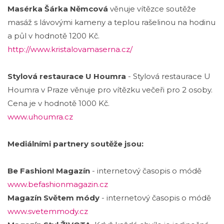
Masérka Šárka Němcová
věnuje vítězce soutěže
masáž s lávovými kameny a teplou rašelinou na hodinu
a půl v hodnotě 1200 Kč.
http://www.kristalovamaserna.cz/
Stylová restaurace U Houmra
- Stylová restaurace U
Houmra v Praze věnuje pro vítězku večeři pro 2 osoby.
Cena je v hodnotě 1000 Kč.
www.uhoumra.cz
Mediálními partnery soutěže jsou:
Be Fashion! Magazín
- internetový časopis o módě
www.befashionmagazin.cz
Magazín Světem módy
- internetový časopis o módě
www.svetemmody.cz