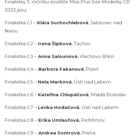
Finalistky 3. ročníku soutěže Miss Plus Size Modelky ČR
2022 jsou:
Finalistka č.1 –
Klára Suchochlebová
, Jablonec nad
Nisou
Finalistka č.2 –
Irena Šipková
, Tachov
Finalistka č.3 –
Anna Salounová
, Vlachovo Březí
Finalistka č.4 –
Barbora Fakanová
, Plzeň
Finalistka č.5 –
Nela Marková
, Ústí nad Labem
Finalistka č.6 –
Kateřina Chlupáčová
, Mladá Boleslav
Finalistka č.7 –
Lenka Hodačová
, Ústí nad Labem
Finalistka č.8 –
Erika Umlaufová
, Pelhřimov
Finalistka č.9 –
Andrea Somrová
, Praha