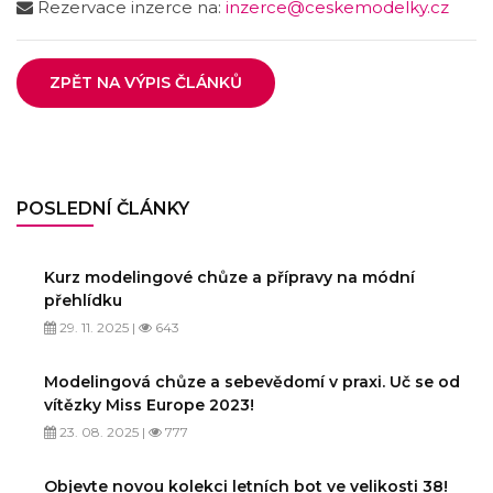
Rezervace inzerce na:
inzerce@ceskemodelky.cz
ZPĚT NA VÝPIS ČLÁNKŮ
POSLEDNÍ ČLÁNKY
Kurz modelingové chůze a přípravy na módní
přehlídku
29. 11. 2025 |
643
Modelingová chůze a sebevědomí v praxi. Uč se od
vítězky Miss Europe 2023!
23. 08. 2025 |
777
Objevte novou kolekci letních bot ve velikosti 38!