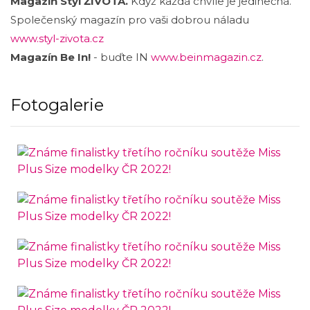
Magazín Styl ŽIVOTA.
Když každá chvíle je jedinečná.
Společenský magazín pro vaši dobrou náladu
www.styl-zivota.cz
Magazín Be In!
- buďte IN
www.beinmagazin.cz
.
Fotogalerie