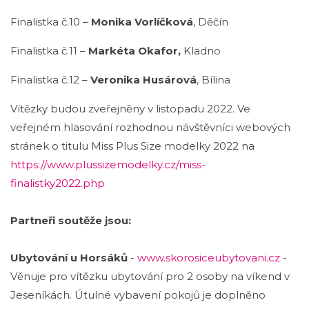
Finalistka č.10 –
Monika Vorlíčková
, Děčín
Finalistka č.11 –
Markéta Okafor,
Kladno
Finalistka č.12 –
Veronika Husárová
, Bílina
Vítězky budou zveřejněny v listopadu 2022. Ve
veřejném hlasování rozhodnou návštěvníci webových
stránek o titulu Miss Plus Size modelky 2022 na
https://www.plussizemodelky.cz/miss-
finalistky2022.php
Partneři soutěže jsou:
Ubytování u Horsáků
-
www.skorosiceubytovani.cz
-
Věnuje pro vítězku ubytování pro 2 osoby na víkend v
Jeseníkách. Útulné vybavení pokojů je doplněno